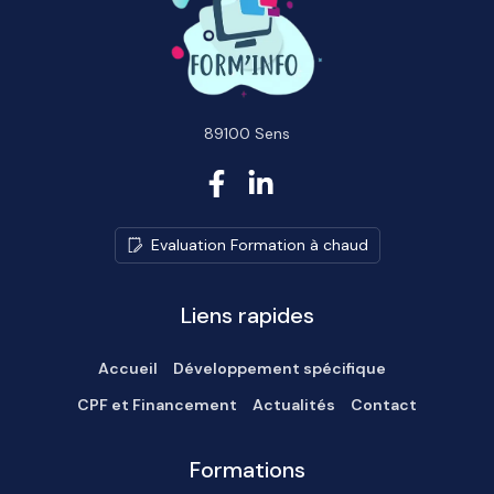
89100 Sens
E
v
a
l
u
a
t
i
o
n
F
o
r
m
a
t
i
o
n
à
c
h
a
u
d
Liens rapides
Accueil
Développement spécifique
CPF et Financement
Actualités
Contact
Formations