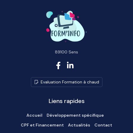
89100 Sens
E
v
a
l
u
a
t
i
o
n
F
o
r
m
a
t
i
o
n
à
c
h
a
u
d
Liens rapides
Accueil
Développement spécifique
CPF et Financement
Actualités
Contact