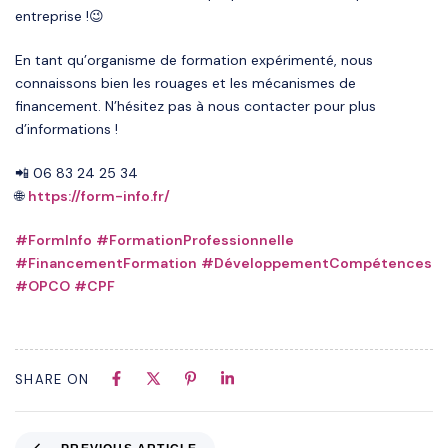
entreprise !😉
En tant qu’organisme de formation expérimenté, nous
connaissons bien les rouages et les mécanismes de
financement. N’hésitez pas à nous contacter pour plus
d’informations !
📲 06 83 24 25 34
🌐
https://form-info.fr/
#
FormInfo
#
FormationProfessionnelle
#
FinancementFormation
#
DéveloppementCompétences
#
OPCO
#
CPF
SHARE ON