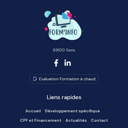
89100 Sens
E
v
a
l
u
a
t
i
o
n
F
o
r
m
a
t
i
o
n
à
c
h
a
u
d
Liens rapides
Accueil
Développement spécifique
CPF et Financement
Actualités
Contact