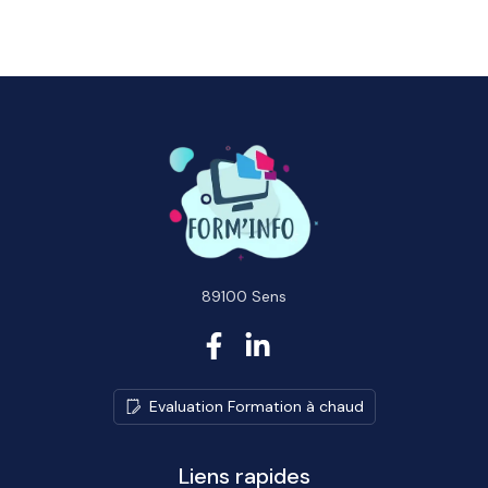
89100 Sens
E
v
a
l
u
a
t
i
o
n
F
o
r
m
a
t
i
o
n
à
c
h
a
u
d
Liens rapides