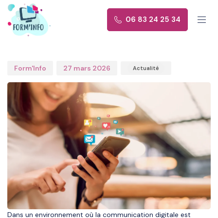
Author
Published
Published
on:
in:
0
6
8
3
2
4
2
5
3
4
Form'Info
27 mars 2026
Actualité
Dans un environnement où la communication digitale est