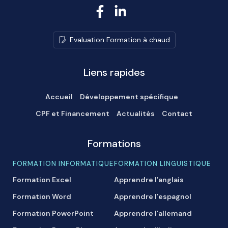
E
v
a
l
u
a
t
i
o
n
F
o
r
m
a
t
i
o
n
à
c
h
a
u
d
Liens rapides
Accueil
Développement spécifique
CPF et Financement
Actualités
Contact
Formations
FORMATION INFORMATIQUE
FORMATION LINGUISTIQUE
Formation Excel
Apprendre l’anglais
Formation Word
Apprendre l’espagnol
Formation PowerPoint
Apprendre l’allemand