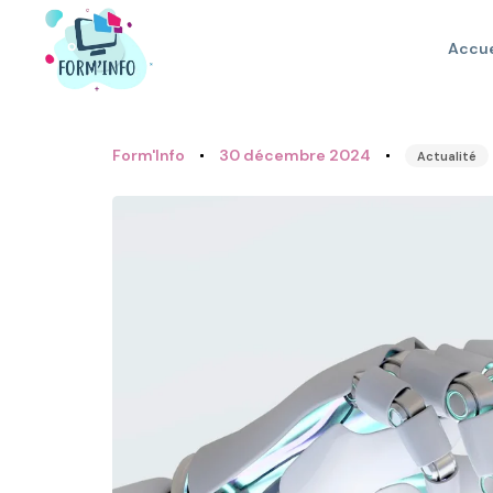
Accue
Author
Published
Published
on:
in:
Form'Info
30 décembre 2024
Actualité