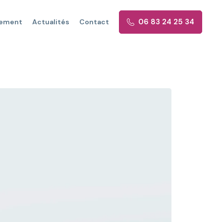
0
6
8
3
2
4
2
5
3
4
cement
Actualités
Contact